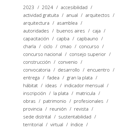
2023
2024
accesibilidad
actividad gratuita
anual
arquitectos
arquitectura
asamblea
autoridades
buenos aires
caja
capacitación
capba
capbauno
charla
ciclo
cmao
concurso
concurso nacional
consejo superior
construcción
convenio
convocatoria
desarrollo
encuentro
entrega
fadea
gran la plata
hábitat
ideas
indicador mensual
inscripción
la plata
matricula
obras
patrimonio
profesionales
provincia
reunión
revista
sede distrital
sustentabilidad
territorial
virtual
índice