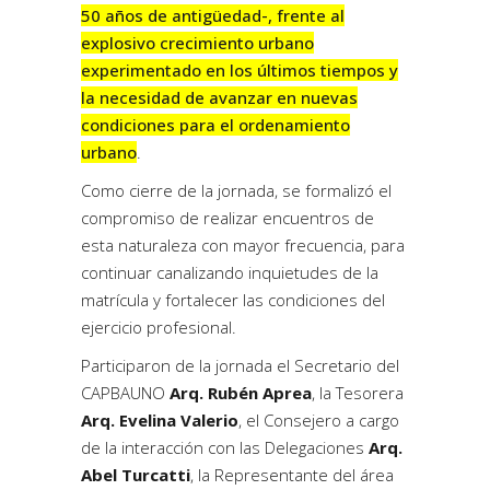
50 años de antigüedad-, frente al
explosivo crecimiento urbano
experimentado en los últimos tiempos y
la necesidad de avanzar en nuevas
condiciones para el ordenamiento
urbano
.
Como cierre de la jornada, se formalizó el
compromiso de realizar encuentros de
esta naturaleza con mayor frecuencia, para
continuar canalizando inquietudes de la
matrícula y fortalecer las condiciones del
ejercicio profesional.
Participaron de la jornada el Secretario del
CAPBAUNO
Arq. Rubén Aprea
, la Tesorera
Arq. Evelina Valerio
, el Consejero a cargo
de la interacción con las Delegaciones
Arq.
Abel Turcatti
, la Representante del área