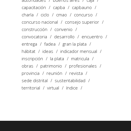
capacitación
capba
capbauno
charla
ciclo
cmao
concurso
concurso nacional
consejo superior
construcción
convenio
convocatoria
desarrollo
encuentro
entrega
fadea
gran la plata
hábitat
ideas
indicador mensual
inscripción
la plata
matricula
obras
patrimonio
profesionales
provincia
reunión
revista
sede distrital
sustentabilidad
territorial
virtual
índice