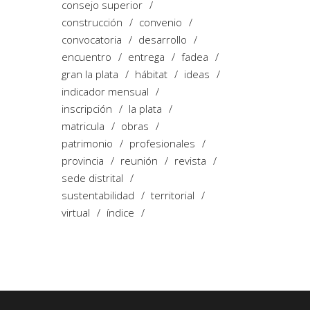
consejo superior
construcción
convenio
convocatoria
desarrollo
encuentro
entrega
fadea
gran la plata
hábitat
ideas
indicador mensual
inscripción
la plata
matricula
obras
patrimonio
profesionales
provincia
reunión
revista
sede distrital
sustentabilidad
territorial
virtual
índice