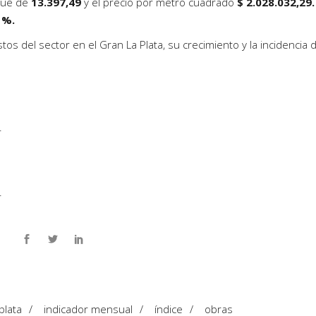
 fue de
13.397,49
y el precio por metro cuadrado
$ 2.028.032,29.
 %.
tos del sector en el Gran La Plata, su crecimiento y la incidencia d
.
.
plata
/
indicador mensual
/
índice
/
obras