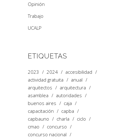
Opinión
Trabajo
UCALP
ETIQUETAS
2023
2024
accesibilidad
actividad gratuita
anual
arquitectos
arquitectura
asamblea
autoridades
buenos aires
caja
capacitación
capba
capbauno
charla
ciclo
cmao
concurso
concurso nacional