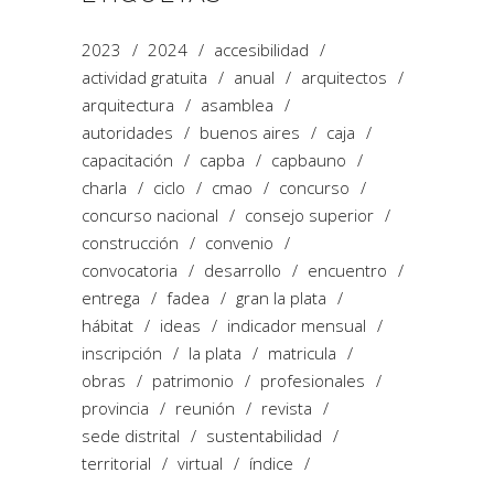
2023
2024
accesibilidad
actividad gratuita
anual
arquitectos
arquitectura
asamblea
autoridades
buenos aires
caja
capacitación
capba
capbauno
charla
ciclo
cmao
concurso
concurso nacional
consejo superior
construcción
convenio
convocatoria
desarrollo
encuentro
entrega
fadea
gran la plata
hábitat
ideas
indicador mensual
inscripción
la plata
matricula
obras
patrimonio
profesionales
provincia
reunión
revista
sede distrital
sustentabilidad
territorial
virtual
índice