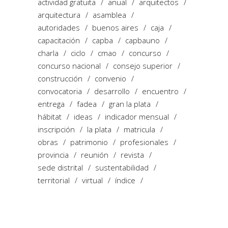
actividad gratuita
anual
arquitectos
arquitectura
asamblea
autoridades
buenos aires
caja
capacitación
capba
capbauno
charla
ciclo
cmao
concurso
concurso nacional
consejo superior
construcción
convenio
convocatoria
desarrollo
encuentro
entrega
fadea
gran la plata
hábitat
ideas
indicador mensual
inscripción
la plata
matricula
obras
patrimonio
profesionales
provincia
reunión
revista
sede distrital
sustentabilidad
territorial
virtual
índice