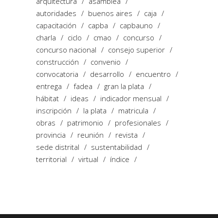
arquitectura
asamblea
autoridades
buenos aires
caja
capacitación
capba
capbauno
charla
ciclo
cmao
concurso
concurso nacional
consejo superior
construcción
convenio
convocatoria
desarrollo
encuentro
entrega
fadea
gran la plata
hábitat
ideas
indicador mensual
inscripción
la plata
matricula
obras
patrimonio
profesionales
provincia
reunión
revista
sede distrital
sustentabilidad
territorial
virtual
índice