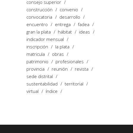
consejo superior
construcción
convenio
convocatoria
desarrollo
encuentro
entrega
fadea
gran la plata
hábitat
ideas
indicador mensual
inscripción
la plata
matricula
obras
patrimonio
profesionales
provincia
reunión
revista
sede distrital
sustentabilidad
territorial
virtual
índice