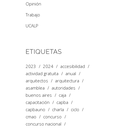
Opinión
Trabajo
UCALP
ETIQUETAS
2023
2024
accesibilidad
actividad gratuita
anual
arquitectos
arquitectura
asamblea
autoridades
buenos aires
caja
capacitación
capba
capbauno
charla
ciclo
cmao
concurso
concurso nacional