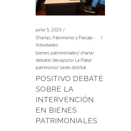
Artículos de Opinión
Actividades
junio 5, 2025
Charlas
,
Patrimonio y Paisaje -
Actividades
bienes patrimoniales
/
charla
/
debate
/
desayuno
/
La Plata
/
patrimonio
/
sede distrital
POSITIVO DEBATE
SOBRE LA
INTERVENCIÓN
EN BIENES
PATRIMONIALES