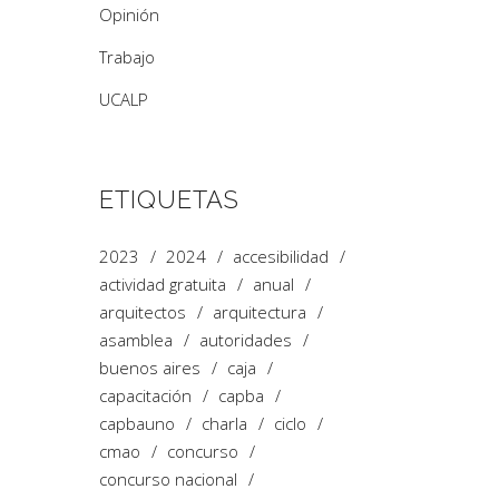
Opinión
Trabajo
UCALP
ETIQUETAS
2023
2024
accesibilidad
actividad gratuita
anual
arquitectos
arquitectura
asamblea
autoridades
buenos aires
caja
capacitación
capba
capbauno
charla
ciclo
cmao
concurso
concurso nacional