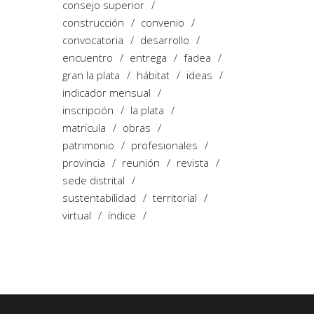
consejo superior
construcción
convenio
convocatoria
desarrollo
encuentro
entrega
fadea
gran la plata
hábitat
ideas
indicador mensual
inscripción
la plata
matricula
obras
patrimonio
profesionales
provincia
reunión
revista
sede distrital
sustentabilidad
territorial
virtual
índice