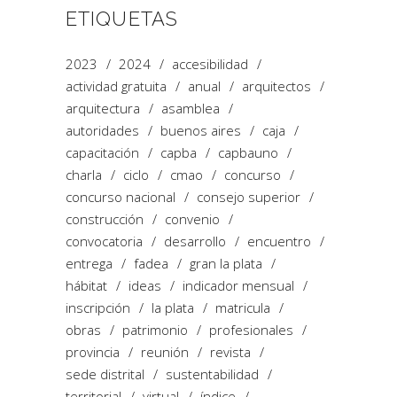
ETIQUETAS
2023
2024
accesibilidad
actividad gratuita
anual
arquitectos
arquitectura
asamblea
autoridades
buenos aires
caja
capacitación
capba
capbauno
charla
ciclo
cmao
concurso
concurso nacional
consejo superior
construcción
convenio
convocatoria
desarrollo
encuentro
entrega
fadea
gran la plata
hábitat
ideas
indicador mensual
inscripción
la plata
matricula
obras
patrimonio
profesionales
provincia
reunión
revista
sede distrital
sustentabilidad
territorial
virtual
índice