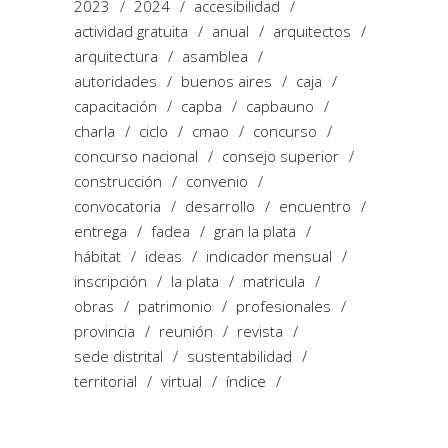
2023
2024
accesibilidad
actividad gratuita
anual
arquitectos
arquitectura
asamblea
autoridades
buenos aires
caja
capacitación
capba
capbauno
charla
ciclo
cmao
concurso
concurso nacional
consejo superior
construcción
convenio
convocatoria
desarrollo
encuentro
entrega
fadea
gran la plata
hábitat
ideas
indicador mensual
inscripción
la plata
matricula
obras
patrimonio
profesionales
provincia
reunión
revista
sede distrital
sustentabilidad
territorial
virtual
índice