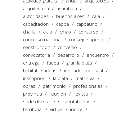
actividad gratuita
anual
arquitectos
arquitectura
asamblea
autoridades
buenos aires
caja
capacitación
capba
capbauno
charla
ciclo
cmao
concurso
concurso nacional
consejo superior
construcción
convenio
convocatoria
desarrollo
encuentro
entrega
fadea
gran la plata
hábitat
ideas
indicador mensual
inscripción
la plata
matricula
obras
patrimonio
profesionales
provincia
reunión
revista
sede distrital
sustentabilidad
territorial
virtual
índice