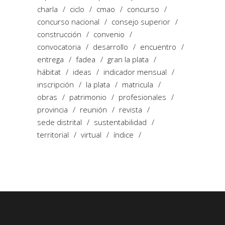
charla
ciclo
cmao
concurso
concurso nacional
consejo superior
construcción
convenio
convocatoria
desarrollo
encuentro
entrega
fadea
gran la plata
hábitat
ideas
indicador mensual
inscripción
la plata
matricula
obras
patrimonio
profesionales
provincia
reunión
revista
sede distrital
sustentabilidad
territorial
virtual
índice