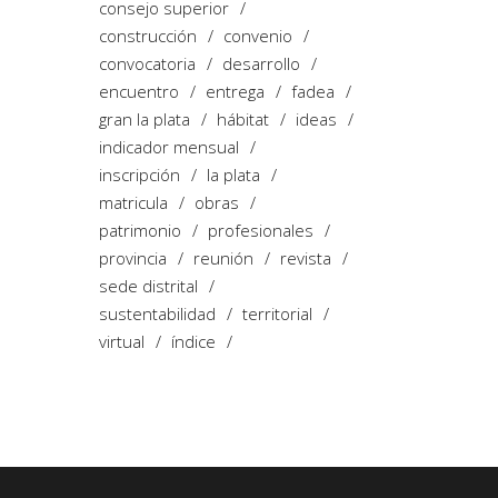
consejo superior
construcción
convenio
convocatoria
desarrollo
encuentro
entrega
fadea
gran la plata
hábitat
ideas
indicador mensual
inscripción
la plata
matricula
obras
patrimonio
profesionales
provincia
reunión
revista
sede distrital
sustentabilidad
territorial
virtual
índice