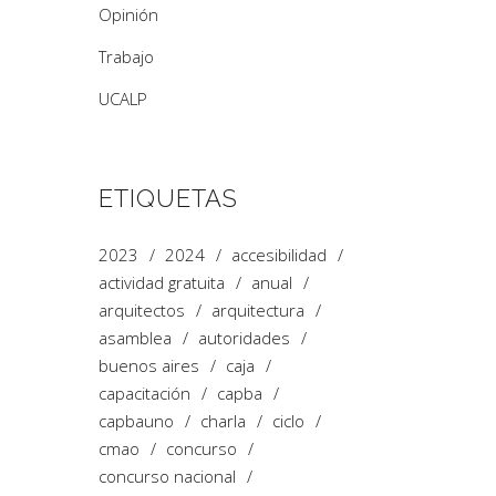
Opinión
Trabajo
UCALP
ETIQUETAS
2023
2024
accesibilidad
actividad gratuita
anual
arquitectos
arquitectura
asamblea
autoridades
buenos aires
caja
capacitación
capba
capbauno
charla
ciclo
cmao
concurso
concurso nacional