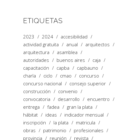
ETIQUETAS
2023
2024
accesibilidad
actividad gratuita
anual
arquitectos
arquitectura
asamblea
autoridades
buenos aires
caja
capacitación
capba
capbauno
charla
ciclo
cmao
concurso
concurso nacional
consejo superior
construcción
convenio
convocatoria
desarrollo
encuentro
entrega
fadea
gran la plata
hábitat
ideas
indicador mensual
inscripción
la plata
matricula
obras
patrimonio
profesionales
provincia
reunión
revista