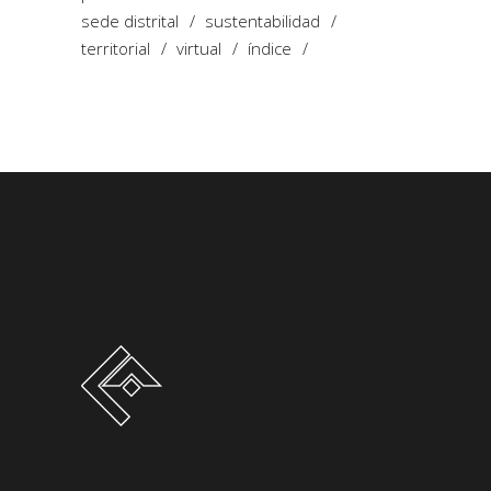
sede distrital
sustentabilidad
territorial
virtual
índice