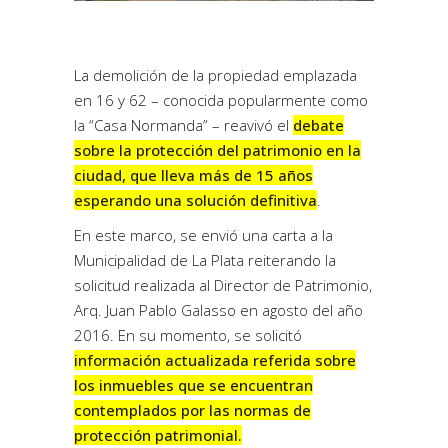
La demolición de la propiedad emplazada
en 16 y 62 – conocida popularmente como
la “Casa Normanda” – reavivó el
debate
sobre la protección del patrimonio en la
ciudad, que lleva más de 15 años
esperando una solución definitiva
.
En este marco, se envió una
carta a la
Municipalidad de La Plata
reiterando la
solicitud realizada al Director de Patrimonio,
Arq. Juan Pablo Galasso en agosto del año
2016. En su momento, se solicitó
información actualizada referida sobre
los inmuebles que se encuentran
contemplados por las normas de
protección patrimonial.