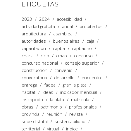
ETIQUETAS
2023
2024
accesibilidad
actividad gratuita
anual
arquitectos
arquitectura
asamblea
autoridades
buenos aires
caja
capacitación
capba
capbauno
charla
ciclo
cmao
concurso
concurso nacional
consejo superior
construcción
convenio
convocatoria
desarrollo
encuentro
entrega
fadea
gran la plata
hábitat
ideas
indicador mensual
inscripción
la plata
matricula
obras
patrimonio
profesionales
provincia
reunión
revista
sede distrital
sustentabilidad
territorial
virtual
índice