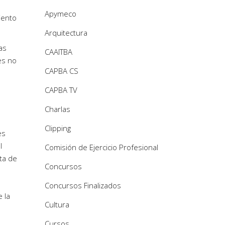
Apymeco
iento
Arquitectura
as
CAAITBA
es no
CAPBA CS
CAPBA TV
Charlas
Clipping
es
l
Comisión de Ejercicio Profesional
lta de
Concursos
n
Concursos Finalizados
 la
Cultura
Cursos