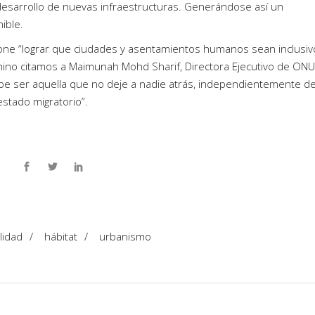
desarrollo de nuevas infraestructuras. Generándose así un
ible.
one “lograr que ciudades y asentamientos humanos sean inclusiv
amino citamos a Maimunah Mohd Sharif, Directora Ejecutivo de ONU
debe ser aquella que no deje a nadie atrás, independientemente d
estado migratorio”.
lidad
/
hábitat
/
urbanismo