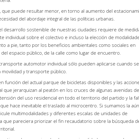
, que puede resultar menor, en torno al aumento del estacionam
sidad del abordaje integral de las políticas urbanas.
 desarrollo sostenible de nuestras ciudades requiere de medid
e individual sobre el colectivo e incluso la elección de modalidad
nto a pie, tanto por los beneficios ambientales como sociales en
del espacio público, de la calle como lugar de encuentro.
 transporte automotor individual sólo pueden aplicarse cuando se
movilidad y transporte público.
n función del actual parque de bicicletas disponibles y las accion
ial que jerarquizan al peatón en los cruces de algunas avenidas de
ensión del uso residencial en todo el territorio del partido y la fa
que hace inevitable el traslado al microcentro. Si sumamos la aú
rticule multimodalidades y diferentes escalas de unidades de
que pareciera priorizar el fin recaudatorio sobre la búsqueda de
itorial.