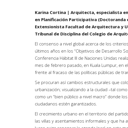
Karina Cortina | Arquitecta, especialista 
en Planificación Participativa (Doctoranda
Extensionista Facultad de Arquitectura y U
Tribunal de Disciplina del Colegio de Arquit
El consenso a nivel global acerca de los criteri
últimos años en los “Objetivos de Desarrollo S
Conferencia Hábitat III de Naciones Unidas rea
mes de febrero pasado, en Kuala Lumpur, en e
frente al fracaso de las políticas públicas de t
Se procuran así cambios estructurales que coloq
urbanización; visualizando a la ciudad –tal com
como un “bien público a nivel macro” donde los
ciudadanos estén garantizados.
El crecimiento urbano en el territorio del parti
las villas y asentamientos informales y que ha av
luces exige repensar la agenda local en esta ma