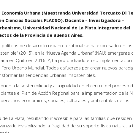
en Economía Urbana (Maestranda Universidad Torcuato Di Tel
 en Ciencias Sociales FLACSO). Docente – Investigadora –
rbanismo, Universidad Nacional de La Plata.Integrante del
ectos de la Provincia de Buenos Aires.
os políticos de desarrollo urbano-territorial se ha expresado en los
ostenible” (2015), en la “Nueva Agenda Urbana” (NAU) emergente d
lizada en Quito en 2016. Y, ha profundizado en su implementación 
l Foro Urbano Mundial. Todos esfuerzos por crear nuevos parad
ransformar las tendencias urbanas insostenibles.
uen a la sostenibilidad y a la igualdad en el centro del proceso 
o plantea el Plan de Acción Regional para la implementación de la 
 derechos económicos, sociales, culturales y ambientales de los
do de La Plata, resultando inaccesible para las familias que residen
anzado invisibilizando la fragilidad de su soporte físico natural, a
teria.