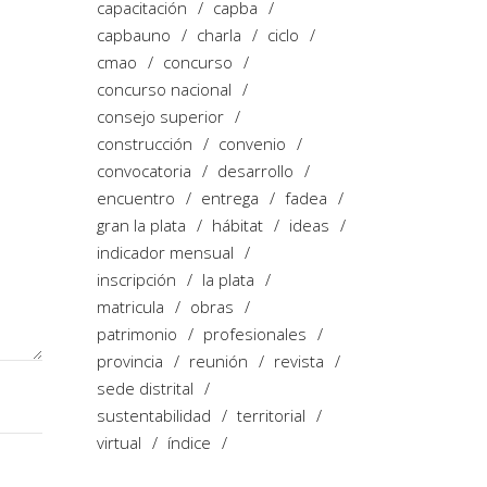
capacitación
capba
capbauno
charla
ciclo
cmao
concurso
concurso nacional
consejo superior
construcción
convenio
convocatoria
desarrollo
encuentro
entrega
fadea
gran la plata
hábitat
ideas
indicador mensual
inscripción
la plata
matricula
obras
patrimonio
profesionales
provincia
reunión
revista
sede distrital
sustentabilidad
territorial
virtual
índice