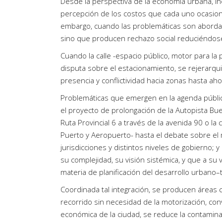
Desde la perspectiva de la economía urbana, inc
percepción de los costos que cada uno ocasiona
embargo, cuando las problemáticas son abordad
sino que producen rechazo social reduciéndose 
Cuando la calle -espacio público, motor para la
disputa sobre el estacionamiento, se rejerarqu
presencia y conflictividad hacia zonas hasta ah
Problemáticas que emergen en la agenda pública
el proyecto de prolongación de la Autopista Buen
Ruta Provincial 6 a través de la avenida 90 o la
Puerto y Aeropuerto- hasta el debate sobre el 
jurisdicciones y distintos niveles de gobierno
su complejidad, su visión sistémica, y que a s
materia de planificación del desarrollo urbano–te
Coordinada tal integración, se producen áreas c
recorrido sin necesidad de la motorización, conv
económica de la ciudad, se reduce la contaminac