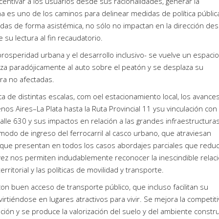
entivar a los usuarios desde sus racionalidades, generar la
 es uno de los caminos para delinear medidas de política pública
as de forma asistémica, no sólo no impactan en la dirección de
su lectura al fin recaudatorio.
 prosperidad urbana y el desarrollo inclusivo- se vuelve un espaci
iza paradójicamente al auto sobre el peatón y se desplaza su
ora no afectadas.
 de distintas escalas, com oel estacionamiento local, los avance
os Aires–La Plata hasta la Ruta Provincial 11 ysu vinculación con 
 calle 630 y sus impactos en relación a las grandes infraestructura
modo de ingreso del ferrocarril al casco urbano, que atraviesan
; y que presentan en todos los casos abordajes parciales que redu
u vez nos permiten indudablemente reconocer la inescindible relac
rritorial y las políticas de movilidad y transporte.
on buen acceso de transporte público, que incluso facilitan su
irtiéndose en lugares atractivos para vivir. Se mejora la competit
ión y se produce la valorización del suelo y del ambiente constr