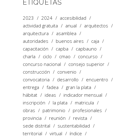
ETIQUETAS
2023
2024
accesibilidad
actividad gratuita
anual
arquitectos
arquitectura
asamblea
autoridades
buenos aires
caja
capacitación
capba
capbauno
charla
ciclo
cmao
concurso
concurso nacional
consejo superior
construcción
convenio
convocatoria
desarrollo
encuentro
entrega
fadea
gran la plata
hábitat
ideas
indicador mensual
inscripción
la plata
matricula
obras
patrimonio
profesionales
provincia
reunión
revista
sede distrital
sustentabilidad
territorial
virtual
índice