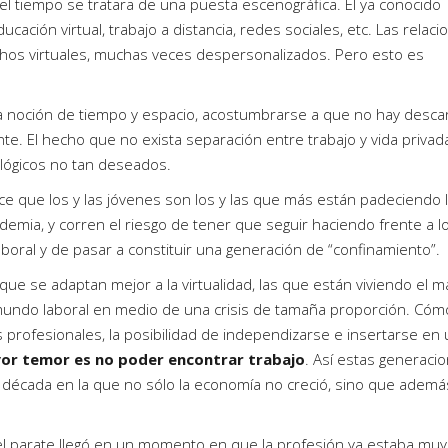
el tiempo se tratara de una puesta escenográfica. El ya conocido
cación virtual, trabajo a distancia, redes sociales, etc. Las relaci
hos virtuales, muchas veces despersonalizados. Pero esto es
a noción de tiempo y espacio, acostumbrarse a que no hay desc
te. El hecho que no exista separación entre trabajo y vida privad
ológicos no tan deseados.
dice que los y las jóvenes son los y las que más están padeciendo 
emia, y corren el riesgo de tener que seguir haciendo frente a l
aboral y de pasar a constituir una generación de “confinamiento”.
e se adaptan mejor a la virtualidad, las que están viviendo el m
mundo laboral en medio de una crisis de tamaña proporción. Cóm
 profesionales, la posibilidad de independizarse e insertarse en
or temor es no poder encontrar trabajo
. Así estas generaci
una década en la que no sólo la economía no creció, sino que ademá
e del parate llegó en un momento en que la profesión ya estaba muy