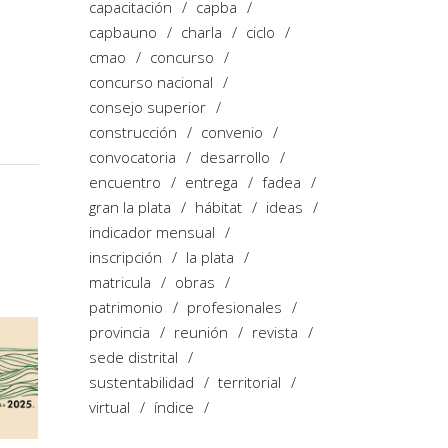
capacitación
capba
capbauno
charla
ciclo
cmao
concurso
concurso nacional
consejo superior
construcción
convenio
convocatoria
desarrollo
encuentro
entrega
fadea
gran la plata
hábitat
ideas
indicador mensual
inscripción
la plata
matricula
obras
patrimonio
profesionales
provincia
reunión
revista
sede distrital
sustentabilidad
territorial
virtual
índice