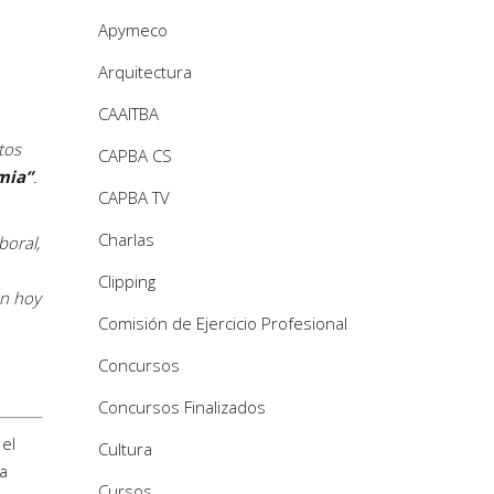
Apymeco
Arquitectura
CAAITBA
tos
CAPBA CS
mia”
.
CAPBA TV
Charlas
boral,
Clipping
en hoy
Comisión de Ejercicio Profesional
Concursos
Concursos Finalizados
 el
Cultura
ha
Cursos