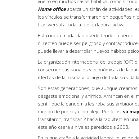
vuelto en muchos casos habitual, como si todo 
Home office
abarca un sinfín de actividades: edu
los vínculos se transformaron en pequeños nic
transversal a toda la fuerza laboral activa.
Esta nueva modalidad puede tender a perder l
ni recreo puede ser peligroso y contraproducen
puede llevar a desarrollar nuevos hábitos psic
La organización internacional del trabajo (OIT) 
consecuencias sociales y económicas de la pand
efectos de la misma a lo largo de toda su vida l
Son estas generaciones, que aunque creamos qu
desgaste emocional y anímico. Arrancan en el 
sentir que la pandemia les roba sus ambiciones
mundo de por sí ya complejo. Por lejos,
su may
transitaron, transitan ? hacia la “adultez” en 
este año caerá a niveles parecidos a 2008.
En lo que atañe a la actividad laboral, el golp