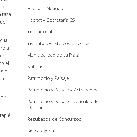
e del
Hábitat – Noticias
a tasa
Hábitat – Secretaría CS
que
Institucional
o la
Instituto de Estudios Urbanos
ro a
Municipalidad de La Plata
 en
mo el
Noticias
banos,
Patrimonio y Paisaje
án
Patrimonio y Paisaje – Actividades
Son
Patrimonio y Paisaje – Artículos de
Opinión
ntapié
Resultados de Concursos
Sin categoría