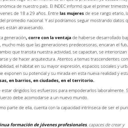
onómica de nuestro país. El INDEC informó que el primer trimestr
jóvenes de 18 a 29 años. Entre
las mujeres
de ese rango etario, l
del promedio nacional. Y así podríamos seguir mostrando datos 
ones están atravesando.
ta generación
, corre con la ventaja
de haberse desarrollado baj
 mucho más que las generaciones predecesoras, encaran el futu
mbio que transita nuestra actividad, se capacitan, se interiorizan
rse y de hacer arquitectura. Atentos a temas trascendentes co
abilidad, el hábitat en su mayor expresión, espacios sociales y ur
ue exponen su potencial y su mirada en esta nueva realidad y est
sas, en barrios, en ciudades, en el territorio.
e estar dirigidos los esfuerzos para empoderarlos laboralmente. 
esfuerzo debe acomodarse a un nuevo mundo.
omo parte de ella, cuenta con la capacidad intrínseca de ser el pu
inua formación de jóvenes profesionales
, capaces de crear y