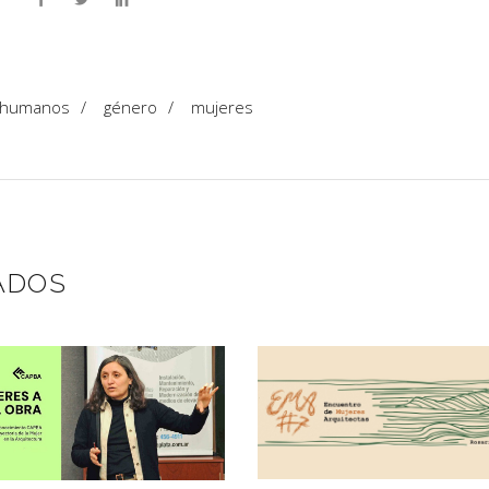
 humanos
/
género
/
mujeres
ADOS