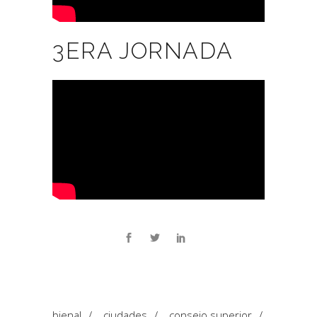
3ERA JORNADA
bienal
/
ciudades
/
consejo superior
/