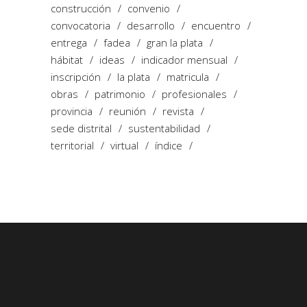
construcción
convenio
convocatoria
desarrollo
encuentro
entrega
fadea
gran la plata
hábitat
ideas
indicador mensual
inscripción
la plata
matricula
obras
patrimonio
profesionales
provincia
reunión
revista
sede distrital
sustentabilidad
territorial
virtual
índice