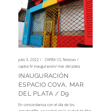
julio 3, 2022
CAPBA CS
,
Noticias
capba 9
/
inauguración
/
mar del plata
INAUGURACIÓN
ESPACIO COVA, MAR
DEL PLATA / D9
En concordancia con el día de los
arquitect@s, se realizó en la ciudad de Mar