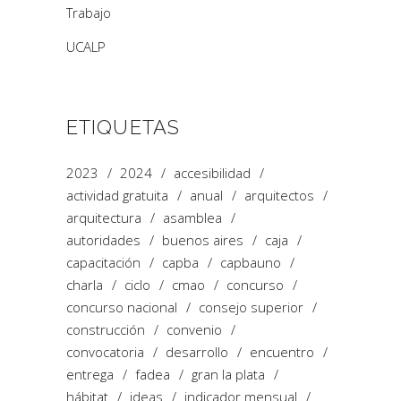
Trabajo
UCALP
ETIQUETAS
2023
2024
accesibilidad
actividad gratuita
anual
arquitectos
arquitectura
asamblea
autoridades
buenos aires
caja
capacitación
capba
capbauno
charla
ciclo
cmao
concurso
concurso nacional
consejo superior
construcción
convenio
convocatoria
desarrollo
encuentro
entrega
fadea
gran la plata
hábitat
ideas
indicador mensual