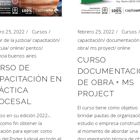
ro 25, 2022
Cursos
febrero 25, 2022
Cursos
ar de la justicia
/
capacitación
/
capacitación
/
documentación
cula
/
online
/
peritos
/
obra
/
ms proyect
/
online
ncia buenos aires
CURSO
RSO DE
DOCUMENTACI
PACITACIÓN EN
DE OBRA + MS
ÁCTICA
PROJECT
OCESAL
El curso tiene como objetivo
rso en su edición 2022-,
brindar pautas de organizació
 como fin obtener la
estudio o empresa construc
itación para ejercer como
al momento de abordar una
o del Poder Judicial en todo el
documentación técnica de ob