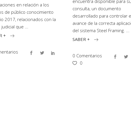
encuentra disponible para s
caciones en relación a los
consulta, un documento
s de público conocimiento
desarrollado para controlar e
ño 2017, relacionados con la
avance de la correcta aplicac
 judicial que
del sistema Steel Framing.
R +
SABER +
entarios
0 Comentarios
0