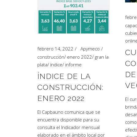
febre
capac
cubie
onlin
febrero 14, 2022
Apymeco
CU
construcción
/
enero 2022
/
gran la
CO
plata
/
índice
/
informe
DE
ÍNDICE DE LA
VE
CONSTRUCCIÓN:
ENERO 2022
El cu
brind
El Capbauno comunica que se
desar
encuentra disponible para su
como 
consulta el Indicador mensual
efect
elaborado en el ámbito local por