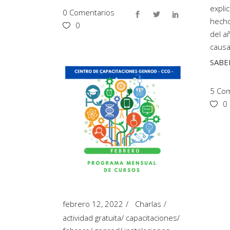
expli
0 Comentarios
hecho
0
del a
causa
SABE
5 Com
0
febrero 12, 2022
Charlas
actividad gratuita
/
capacitaciones
/