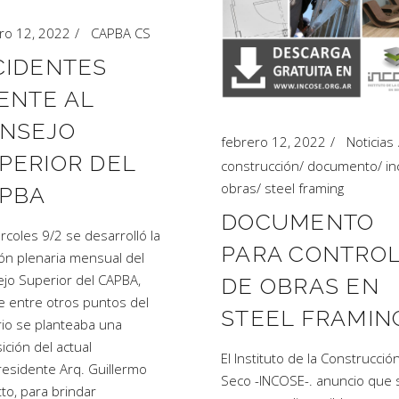
ro 12, 2022
CAPBA CS
CIDENTES
ENTE AL
NSEJO
febrero 12, 2022
Noticias
PERIOR DEL
construcción
/
documento
/
in
obras
/
steel framing
PBA
DOCUMENTO
ércoles 9/2 se desarrolló la
PARA CONTRO
ón plenaria mensual del
jo Superior del CAPBA,
DE OBRAS EN
 entre otros puntos del
STEEL FRAMIN
io se planteaba una
ición del actual
El Instituto de la Construcció
residente Arq. Guillermo
Seco -INCOSE-. anuncio que 
to, para brindar