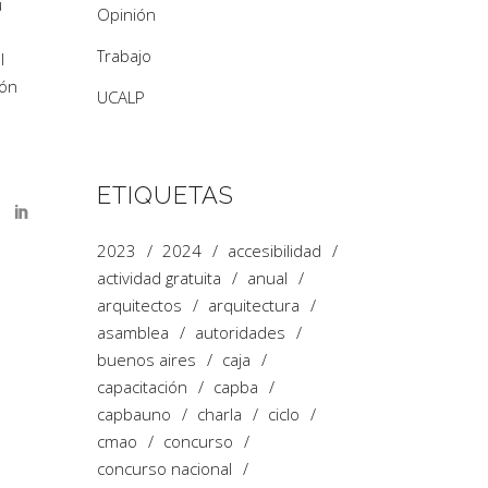
u
Opinión
Trabajo
l
ión
UCALP
ETIQUETAS
2023
2024
accesibilidad
actividad gratuita
anual
arquitectos
arquitectura
asamblea
autoridades
buenos aires
caja
capacitación
capba
capbauno
charla
ciclo
cmao
concurso
concurso nacional