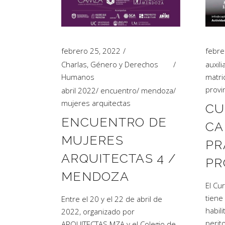
Artículos de Opinión
Actividades
febrero 25, 2022
febre
Charlas
,
Género y Derechos
auxili
Humanos
matri
provi
abril 2022
/
encuentro
/
mendoza
/
mujeres arquitectas
CU
ENCUENTRO DE
CA
MUJERES
PR
ARQUITECTAS 4 /
PR
MENDOZA
El Cu
tiene
Entre el 20 y el 22 de abril de
habil
2022, organizado por
perit
ARQUITECTAS.MZA y el Colegio de