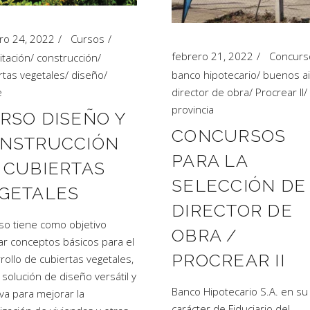
ro 24, 2022
Cursos
febrero 21, 2022
Concurs
itación
/
construcción
/
rtas vegetales
/
diseño
/
banco hipotecario
/
buenos a
e
director de obra
/
Procrear II
/
provincia
RSO DISEÑO Y
CONCURSOS
NSTRUCCIÓN
PARA LA
 CUBIERTAS
SELECCIÓN DE
GETALES
DIRECTOR DE
rso tiene como objetivo
OBRA /
ar conceptos básicos para el
PROCREAR II
rollo de cubiertas vegetales,
solución de diseño versátil y
Banco Hipotecario S.A. en su
iva para mejorar la
carácter de Fiduciario del