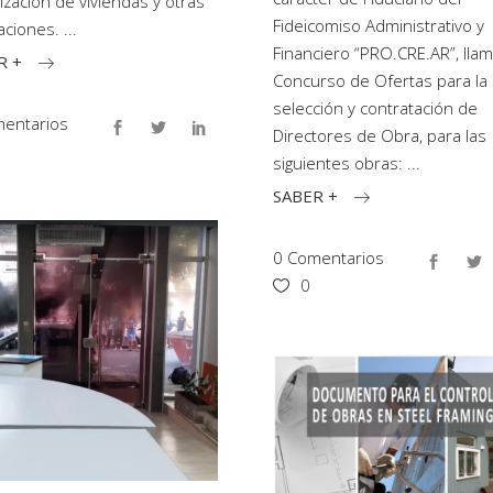
tización de viviendas y otras
Fideicomiso Administrativo y
caciones.
Financiero “PRO.CRE.AR”, llam
R +
Concurso de Ofertas para la
selección y contratación de
entarios
Directores de Obra, para las
siguientes obras:
SABER +
0 Comentarios
0