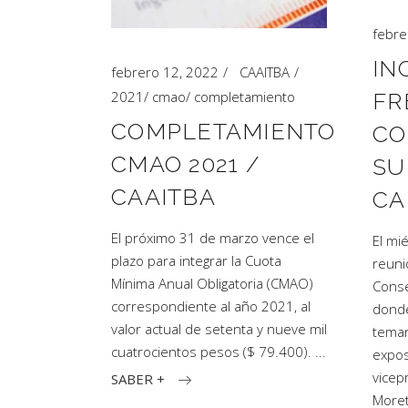
febre
IN
febrero 12, 2022
CAAITBA
FR
2021
/
cmao
/
completamiento
COMPLETAMIENTO
CO
CMAO 2021 /
SU
CAAITBA
CA
El próximo 31 de marzo vence el
El mi
plazo para integrar la Cuota
reuni
Mínima Anual Obligatoria (CMAO)
Conse
correspondiente al año 2021, al
donde
valor actual de setenta y nueve mil
temar
cuatrocientos pesos ($ 79.400).
expos
vicep
SABER +
Moret