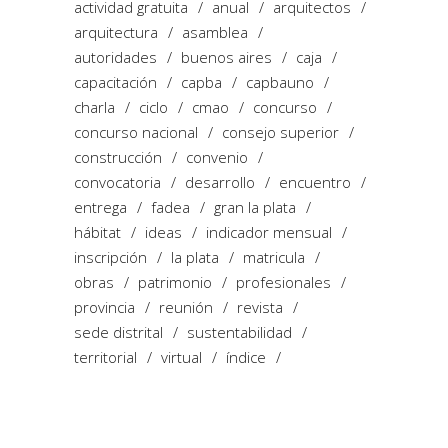
actividad gratuita
anual
arquitectos
arquitectura
asamblea
autoridades
buenos aires
caja
capacitación
capba
capbauno
charla
ciclo
cmao
concurso
concurso nacional
consejo superior
construcción
convenio
convocatoria
desarrollo
encuentro
entrega
fadea
gran la plata
hábitat
ideas
indicador mensual
inscripción
la plata
matricula
obras
patrimonio
profesionales
provincia
reunión
revista
sede distrital
sustentabilidad
territorial
virtual
índice