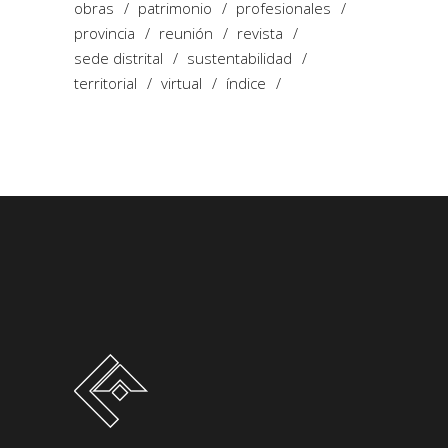
obras
patrimonio
profesionales
provincia
reunión
revista
sede distrital
sustentabilidad
territorial
virtual
índice