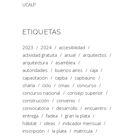
UCALP
ETIQUETAS
2023
2024
accesibilidad
actividad gratuita
anual
arquitectos
arquitectura
asamblea
autoridades
buenos aires
caja
capacitación
capba
capbauno
charla
ciclo
cmao
concurso
concurso nacional
consejo superior
construcción
convenio
convocatoria
desarrollo
encuentro
entrega
fadea
gran la plata
hábitat
ideas
indicador mensual
inscripción
la plata
matricula