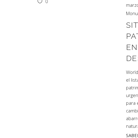
0
marzo
Monu
SI
PA
EN
DE
World
el lis
patri
urgen
para 
cambi
abarr
natur
SABE