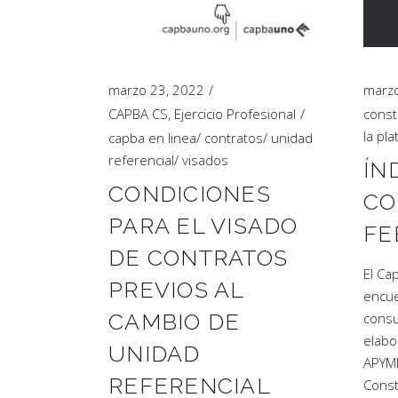
Artículos de Opinión
Actividades
marzo 23, 2022
marzo
CAPBA CS
,
Ejercicio Profesional
const
la pla
capba en linea
/
contratos
/
unidad
referencial
/
visados
ÍN
CONDICIONES
CO
PARA EL VISADO
FE
DE CONTRATOS
El Ca
PREVIOS AL
encue
CAMBIO DE
consu
elabo
UNIDAD
APYME
REFERENCIAL
Const