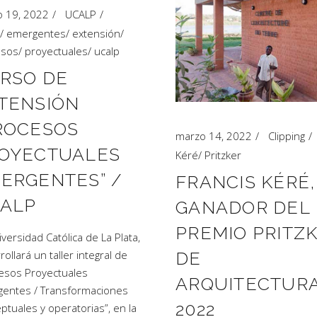
 19, 2022
UCALP
/
emergentes
/
extensión
/
esos
/
proyectuales
/
ucalp
RSO DE
TENSIÓN
ROCESOS
marzo 14, 2022
Clipping
OYECTUALES
Kéré
/
Pritzker
ERGENTES” /
FRANCIS KÉRÉ,
ALP
GANADOR DEL
PREMIO PRITZ
iversidad Católica de La Plata,
ollará un taller integral de
DE
esos Proyectuales
ARQUITECTUR
entes / Transformaciones
2022
ptuales y operatorias”, en la