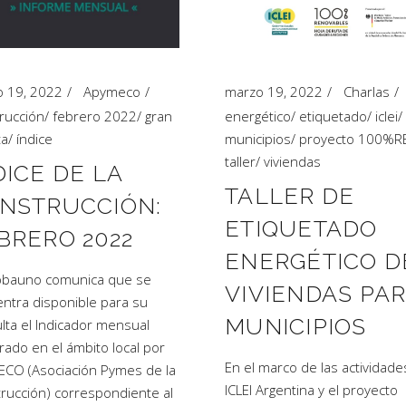
 19, 2022
Apymeco
marzo 19, 2022
Charlas
rucción
/
febrero 2022
/
gran
energético
/
etiquetado
/
iclei
/
ta
/
índice
municipios
/
proyecto 100%R
taller
/
viviendas
DICE DE LA
TALLER DE
NSTRUCCIÓN:
ETIQUETADO
BRERO 2022
ENERGÉTICO D
pbauno comunica que se
VIVIENDAS PA
ntra disponible para su
MUNICIPIOS
lta el Indicador mensual
rado en el ámbito local por
En el marco de las actividade
CO (Asociación Pymes de la
ICLEI Argentina y el proyecto
rucción) correspondiente al