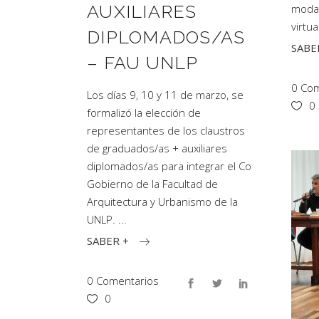
AUXILIARES
modal
virtu
DIPLOMADOS/AS
SABE
– FAU UNLP
0 Com
Los días 9, 10 y 11 de marzo, se
0
formalizó la elección de
representantes de los claustros
de graduados/as + auxiliares
diplomados/as para integrar el Co
Gobierno de la Facultad de
Arquitectura y Urbanismo de la
UNLP.
SABER +
0 Comentarios
0