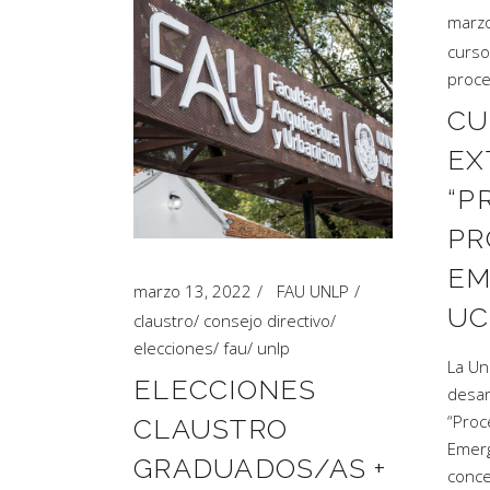
marzo
curso
proc
CU
EX
“P
PR
EM
marzo 13, 2022
FAU UNLP
UC
claustro
/
consejo directivo
/
elecciones
/
fau
/
unlp
La Un
ELECCIONES
desarr
“Proc
CLAUSTRO
Emerg
GRADUADOS/AS +
conce