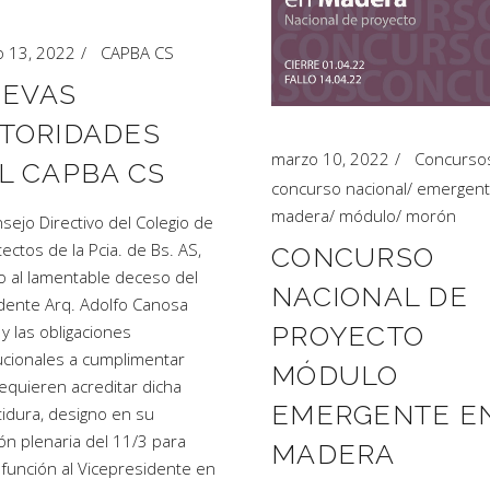
 13, 2022
CAPBA CS
EVAS
TORIDADES
marzo 10, 2022
Concurso
L CAPBA CS
concurso nacional
/
emergen
madera
/
módulo
/
morón
nsejo Directivo del Colegio de
tectos de la Pcia. de Bs. AS,
CONCURSO
o al lamentable deceso del
NACIONAL DE
dente Arq. Adolfo Canosa
PROYECTO
 y las obligaciones
tucionales a cumplimentar
MÓDULO
equieren acreditar dicha
EMERGENTE E
tidura, designo en su
ón plenaria del 11/3 para
MADERA
 función al Vicepresidente en