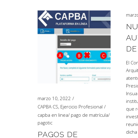
marzo
NU
AU
DE
El Co
Arqui
atent
Presi
Insua
marzo 10, 2022
insti
CAPBA CS
,
Ejercicio Profesional
que r
capba en linea
/
pago de matrícula
/
inves
pagotic
reuni
dicha
PAGOS DE