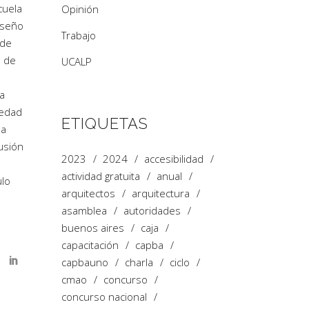
cuela
Opinión
iseño
Trabajo
 de
s de
UCALP
ia
iedad
ETIQUETAS
la
fusión
2023
2024
accesibilidad
actividad gratuita
anual
lo
arquitectos
arquitectura
asamblea
autoridades
buenos aires
caja
capacitación
capba
capbauno
charla
ciclo
cmao
concurso
concurso nacional