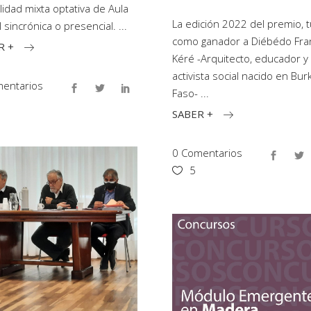
idad mixta optativa de Aula
La edición 2022 del premio, 
al sincrónica o presencial.
como ganador a Diébédo Fra
R +
Kéré -Arquitecto, educador y
activista social nacido en Bur
entarios
Faso-
SABER +
0 Comentarios
5