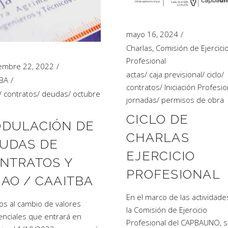
mayo 16, 2024
Charlas
,
Comisión de Ejercici
Profesional
embre 22, 2022
actas
/
caja previsional
/
ciclo
/
TBA
contratos
/
Iniciación Profesio
/
contratos
/
deudas
/
octubre
jornadas
/
permisos de obra
CICLO DE
DULACIÓN DE
CHARLAS
UDAS DE
EJERCICIO
NTRATOS Y
PROFESIONAL
AO / CAAITBA
En el marco de las actividade
os al cambio de valores
la Comisión de Ejercicio
enciales que entrará en
Profesional del CAPBAUNO, 