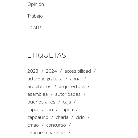
Opinión
Trabajo
UCALP
ETIQUETAS
2023
2024
accesibilidad
actividad gratuita
anual
arquitectos
arquitectura
asamblea
autoridades
buenos aires
caja
capacitación
capba
capbauno
charla
ciclo
cmao
concurso
concurso nacional