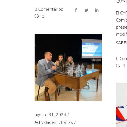
SA
0 Comentarios
El CA
0
Comis
prese
modif
SABE
0 Com
1
agosto 31, 2024
Actividades
,
Charlas