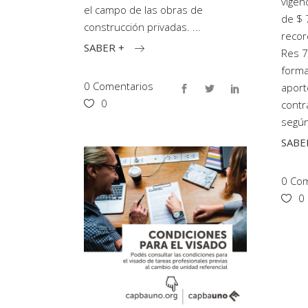
vigen
el campo de las obras de
de $ 
construcción privadas.
recor
SABER +
Res 7
forma
0 Comentarios
aport
0
contr
según
SABE
0 Com
0