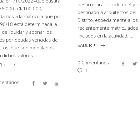
cia el 1/10/2022–que pasará
desarrollará un ciclo de 4 jo
76.000 a $ 100.000,
destinado a arquitectos del
damos a la matrícula que por
Distrito, especialmente a los
90/18 está determinada la
recientemente matriculados 
 de liquidar y abonar los
iniciados en la actividad.
es por deudas vencidas de
SABER +
atos, que son modulados
 dichos valores.
0 Comentarios
R +
1
entarios