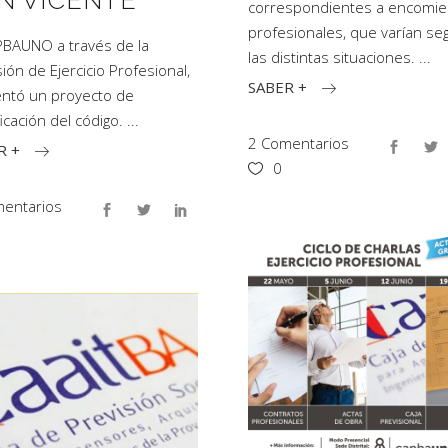
N VICENTE
correspondientes a encomi
profesionales, que varían se
PBAUNO a través de la
las distintas situaciones.
ión de Ejercicio Profesional,
SABER +
ntó un proyecto de
icación del código.
2 Comentarios
R +
0
entarios