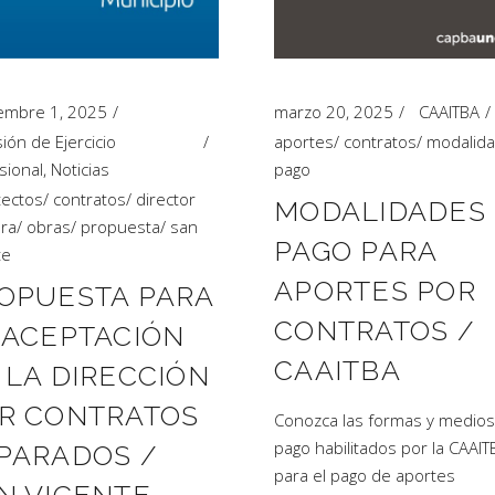
embre 1, 2025
marzo 20, 2025
CAAITBA
ión de Ejercicio
aportes
/
contratos
/
modalid
sional
,
Noticias
pago
tectos
/
contratos
/
director
MODALIDADES
ra
/
obras
/
propuesta
/
san
PAGO PARA
te
APORTES POR
OPUESTA PARA
CONTRATOS /
 ACEPTACIÓN
CAAITBA
 LA DIRECCIÓN
R CONTRATOS
Conozca las formas y medios
pago habilitados por la CAAIT
PARADOS /
para el pago de aportes