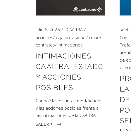
Artículos de Opinión
Actividades
julio 6, 2026
CAAITBA
septi
acciones
/
caja previsional
/
cmao
/
Comis
contratos
/
intimaciones
Profe
arqui
INTIMACIONES
de ob
CAAITBA: ESTADO
vicen
Y ACCIONES
PR
POSIBLES
LA
DE
Conocé las distintas modalidades
y las acciones posibles frente a
PO
las intimaciones de la CAAITBA.
SE
SABER +