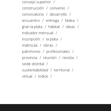
consejo superior
construcción
convenio
convocatoria
desarrollo
encuentro
entrega
fadea
gran la plata
hábitat
ideas
indicador mensual
inscripción
la plata
matricula
obras
patrimonio
profesionales
provincia
reunión
revista
sede distrital
sustentabilidad
territorial
virtual
índice