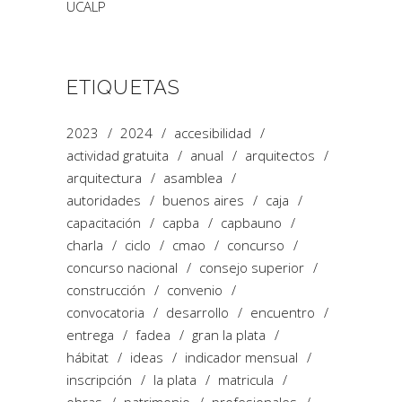
UCALP
ETIQUETAS
2023
2024
accesibilidad
actividad gratuita
anual
arquitectos
arquitectura
asamblea
autoridades
buenos aires
caja
capacitación
capba
capbauno
charla
ciclo
cmao
concurso
concurso nacional
consejo superior
construcción
convenio
convocatoria
desarrollo
encuentro
entrega
fadea
gran la plata
hábitat
ideas
indicador mensual
inscripción
la plata
matricula