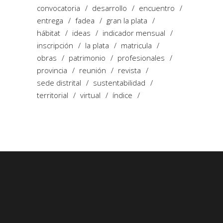
convocatoria
desarrollo
encuentro
entrega
fadea
gran la plata
hábitat
ideas
indicador mensual
inscripción
la plata
matricula
obras
patrimonio
profesionales
provincia
reunión
revista
sede distrital
sustentabilidad
territorial
virtual
índice