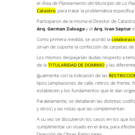
el
Área de Planeamiento del Municipio de La Pla
Catastro
, para tratar la problemática específica
Participaron de la misma el Director de Catastr
Arq. German Zuloaga
y el
Arq. Ivan Septur
i
Como primera medida, se acordó la
colaboraci
sirvan de soporte la confección de carpetas de 
Los mismos despejarían dudas respecto a temas 
de la
TITULARIDAD DE DOMINIO
y las diferent
Igualmente con la indicación de las
RESTRICCIO
tipos (ampliaciones de calle, retiros de frente, 
establecen y los fundamentos que le dan orige
Paralelamente, se detallarán las distintas codi
y otros) y las notas que las complementan.
A su vez se discutieron los casos en los que 
cumplimentar un visado en el área, para efectiv
Dirección de Obras Particulares.