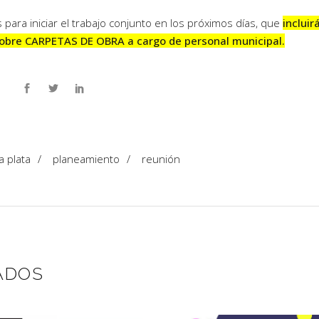
ara iniciar el trabajo conjunto en los próximos días, que
incluir
 sobre CARPETAS DE OBRA a cargo de personal municipal.
la plata
/
planeamiento
/
reunión
ADOS