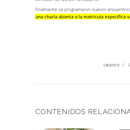
Finalmente se programaron nuevos encuentros p
una charla abierta a la matrícula específica
catastro
/
CONTENIDOS RELACION