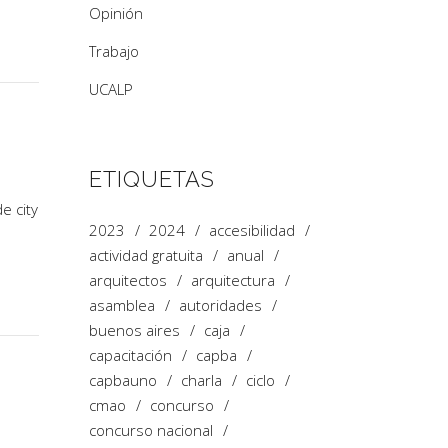
Opinión
Trabajo
UCALP
ETIQUETAS
e city
2023
2024
accesibilidad
actividad gratuita
anual
arquitectos
arquitectura
asamblea
autoridades
buenos aires
caja
capacitación
capba
capbauno
charla
ciclo
cmao
concurso
concurso nacional