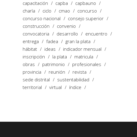
capacitación
capba
capbauno
charla
ciclo
cmao
concurso
concurso nacional
consejo superior
construcción
convenio
convocatoria
desarrollo
encuentro
entrega
fadea
gran la plata
hábitat
ideas
indicador mensual
inscripción
la plata
matricula
obras
patrimonio
profesionales
provincia
reunión
revista
sede distrital
sustentabilidad
territorial
virtual
índice