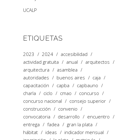
UCALP
ETIQUETAS
2023
2024
accesibilidad
actividad gratuita
anual
arquitectos
arquitectura
asamblea
autoridades
buenos aires
caja
capacitación
capba
capbauno
charla
ciclo
cmao
concurso
concurso nacional
consejo superior
construcción
convenio
convocatoria
desarrollo
encuentro
entrega
fadea
gran la plata
hábitat
ideas
indicador mensual
inscripción
la plata
matricula