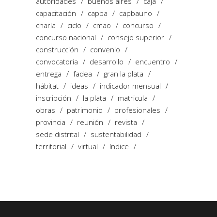
autoridades
buenos aires
caja
capacitación
capba
capbauno
charla
ciclo
cmao
concurso
concurso nacional
consejo superior
construcción
convenio
convocatoria
desarrollo
encuentro
entrega
fadea
gran la plata
hábitat
ideas
indicador mensual
inscripción
la plata
matricula
obras
patrimonio
profesionales
provincia
reunión
revista
sede distrital
sustentabilidad
territorial
virtual
índice