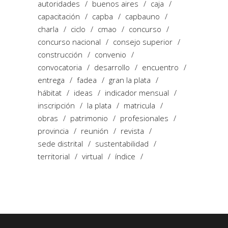
autoridades
buenos aires
caja
capacitación
capba
capbauno
charla
ciclo
cmao
concurso
concurso nacional
consejo superior
construcción
convenio
convocatoria
desarrollo
encuentro
entrega
fadea
gran la plata
hábitat
ideas
indicador mensual
inscripción
la plata
matricula
obras
patrimonio
profesionales
provincia
reunión
revista
sede distrital
sustentabilidad
territorial
virtual
índice