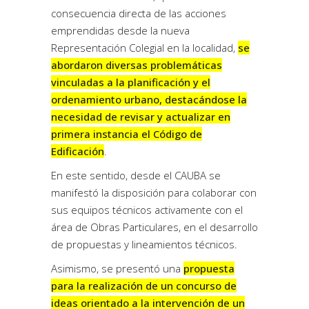
consecuencia directa de las acciones
emprendidas desde la nueva
Representación Colegial en la localidad,
se
abordaron diversas problemáticas
vinculadas a la planificación y el
ordenamiento urbano, destacándose la
necesidad de revisar y actualizar en
primera instancia el Código de
Edificación
.
En este sentido, desde el CAUBA se
manifestó la disposición para colaborar con
sus equipos técnicos activamente con el
área de Obras Particulares, en el desarrollo
de propuestas y lineamientos técnicos.
Asimismo, se presentó una
propuesta
para la realización de un concurso de
ideas orientado a la intervención de un