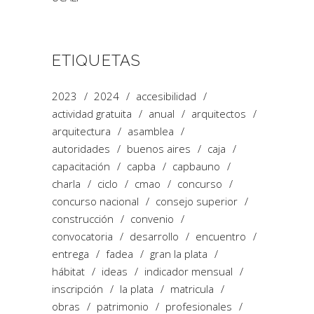
ETIQUETAS
2023
2024
accesibilidad
actividad gratuita
anual
arquitectos
arquitectura
asamblea
autoridades
buenos aires
caja
capacitación
capba
capbauno
charla
ciclo
cmao
concurso
concurso nacional
consejo superior
construcción
convenio
convocatoria
desarrollo
encuentro
entrega
fadea
gran la plata
hábitat
ideas
indicador mensual
inscripción
la plata
matricula
obras
patrimonio
profesionales