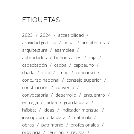
ETIQUETAS
2023
2024
accesibilidad
actividad gratuita
anual
arquitectos
arquitectura
asamblea
autoridades
buenos aires
caja
capacitación
capba
capbauno
charla
ciclo
cmao
concurso
concurso nacional
consejo superior
construcción
convenio
convocatoria
desarrollo
encuentro
entrega
fadea
gran la plata
hábitat
ideas
indicador mensual
inscripción
la plata
matricula
obras
patrimonio
profesionales
provincia
reunión
revista