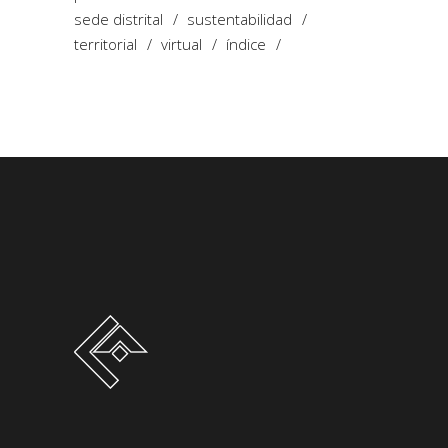
sede distrital
sustentabilidad
territorial
virtual
índice