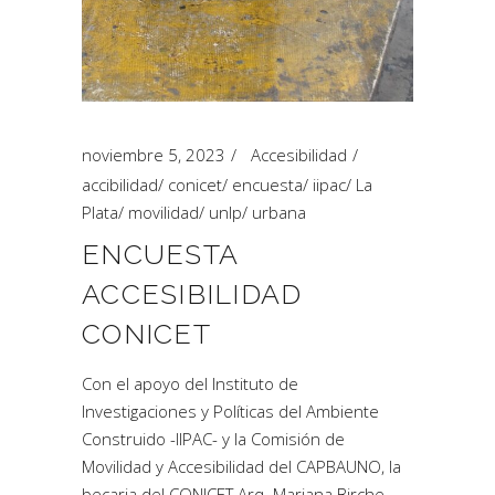
noviembre 5, 2023
Accesibilidad
accibilidad
/
conicet
/
encuesta
/
iipac
/
La
Plata
/
movilidad
/
unlp
/
urbana
ENCUESTA
ACCESIBILIDAD
CONICET
Con el apoyo del Instituto de
Investigaciones y Políticas del Ambiente
Construido -IIPAC- y la Comisión de
Movilidad y Accesibilidad del CAPBAUNO, la
becaria del CONICET Arq. Mariana Birche,