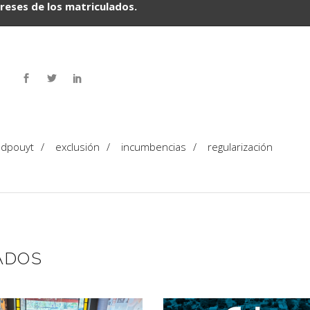
ereses de los matriculados.
dpouyt
/
exclusión
/
incumbencias
/
regularización
ADOS