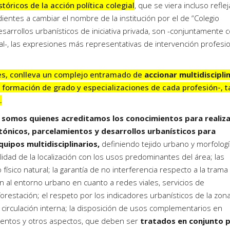
tóricos de la acción política colegial
, que se viera incluso refle
ientes a cambiar el nombre de la institución por el de “Colegio
esarrollos urbanísticos de iniciativa privada, son -conjuntamente 
atal-, las expresiones más representativas de intervención profesio
nes, conlleva un complejo entramado de
accionar multidiscipli
 formación de grado y especializaciones de cada profesión-, t
.
somos quienes acreditamos los conocimientos para
realiz
tónicos, parcelamientos y desarrollos urbanísticos para
ipos multidisciplinarios,
definiendo tejido urbano y morfologí
lidad de la localización con los usos predominantes del área; las
físico natural; la garantía de no interferencia respecto a la trama
ón al entorno urbano en cuanto a redes viales, servicios de
orestación; el respeto por los indicadores urbanísticos de la zona
 circulación interna; la disposición de usos complementarios en
amentos y otros aspectos, que deben ser
tratados en conjunto 