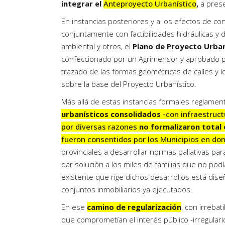
integrar el
Anteproyecto Urbanístico
,
a prese
En instancias posteriores y a los efectos de co
conjuntamente con factibilidades hidráulicas y 
ambiental y otros, el
Plano de Proyecto Urban
confeccionado por un Agrimensor y aprobado po
trazado de las formas geométricas de calles y 
sobre la base del Proyecto Urbanístico.
Más allá de estas instancias formales reglamen
urbanísticos consolidados
-con infraestruct
por diversas razones
no formalizaron total 
fueron consentidos por los Municipios en do
provinciales a desarrollar normas paliativas par
dar solución a los miles de familias que no pod
existente que rige dichos desarrollos está di
conjuntos inmobiliarios ya ejecutados.
En ese
camino de regularización
, con irrebat
que comprometían el interés público -irregularid