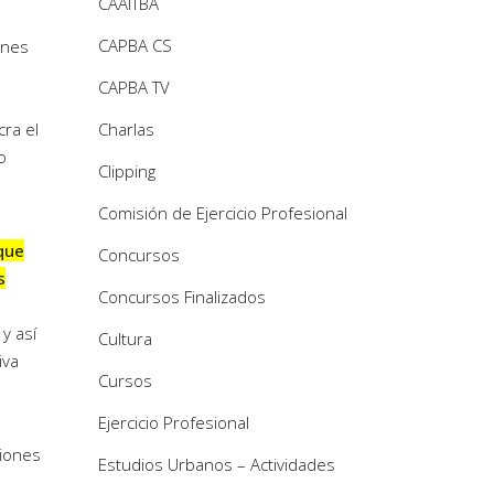
CAAITBA
CAPBA CS
iones
CAPBA TV
ra el
Charlas
o
Clipping
Comisión de Ejercicio Profesional
 que
Concursos
s
Concursos Finalizados
a
y así
Cultura
iva
Cursos
Ejercicio Profesional
tiones
Estudios Urbanos – Actividades