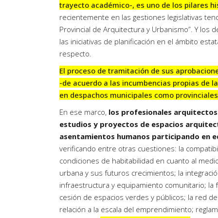
trayecto académico-, es uno de los pilares his
recientemente en las gestiones legislativas tend
Provincial de Arquitectura y Urbanismo”. Y los d
las iniciativas de planificación en el ámbito est
respecto.
El proceso de tramitación de sus aprobacio
-de acuerdo a las incumbencias propias de la
en despachos municipales como provinciales
En ese marco,
los profesionales arquitectos
estudios y proyectos de espacios arquitec
asentamientos humanos participando en equ
verificando entre otras cuestiones: la compatibi
condiciones de habitabilidad en cuanto al medio 
urbana y sus futuros crecimientos; la integraci
infraestructura y equipamiento comunitario; la f
cesión de espacios verdes y públicos; la red de
relación a la escala del emprendimiento; regl