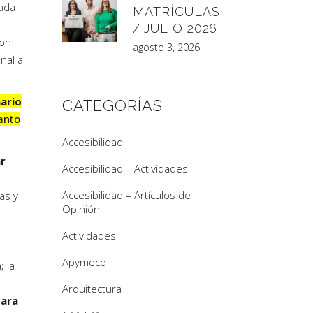
jada
MATRÍCULAS
/ JULIO 2026
con
agosto 3, 2026
nal al
nario
CATEGORÍAS
anto
Accesibilidad
ar
Accesibilidad – Actividades
Accesibilidad – Artículos de
as y
Opinión
Actividades
Apymeco
; la
Arquitectura
para