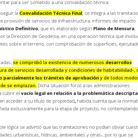
ntar para ser sometido a una convalidación técnica.
nseguir la
Convalidación Técnica Final
, se integra a las tramitac
de provisión de servicios de infraestructura, informes de impacto
ístico Definitivo
, que es elaborado según
Plano de Mensura
,
r la Dirección de Geodesia, en una operación técnica que involuc
lotes sobre el terreno, con comprobación de superficies, ejecutad
tadas,
se comprobó la existencia de numerosos
desarrollos
ura de servicios desarrollada y condiciones de habitabilidad-,
o parcialmente los trámites de aprobación
y de todos modo
nde se emplazan.
Dicha situación forzó a las administraciones
a cubrir el
vacío legal en relación a la problemática descript
ían acceder a su título de propiedad
,
habida cuenta que la normat
señada exclusivamente para la etapa de proyecto, no contemplando
ible lógica se advirtió que las tramitaciones no podían obviar cues
ades urbanísticas, hídricas, ambientales y otras-, por lo que se