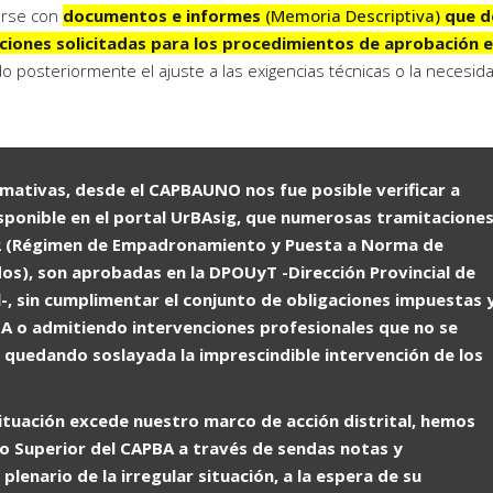
arse con
documentos e informes
(Memoria Descriptiva)
que d
iciones solicitadas para los procedimientos de aprobación
e
do posteriormente el ajuste a las exigencias técnicas o la necesid
mativas, desde el CAPBAUNO nos fue posible verificar a
isponible en el portal UrBAsig, que numerosas tramitacione
/22 (Régimen de Empadronamiento y Puesta a Norma de
os), son aprobadas en la DPOUyT -Dirección Provincial de
, sin cumplimentar el conjunto de obligaciones impuestas 
BA o admitiendo intervenciones profesionales que no se
, quedando soslayada la imprescindible intervención de los
situación excede nuestro marco de acción distrital, hemos
o Superior del CAPBA a través de sendas notas y
lenario de la irregular situación, a la espera de su