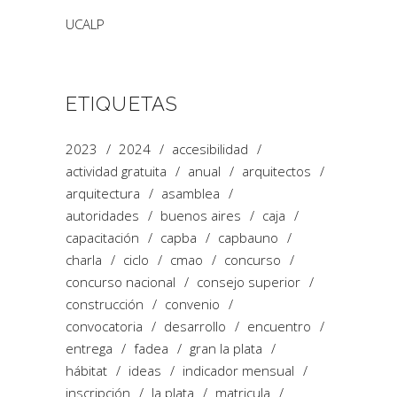
UCALP
ETIQUETAS
2023
2024
accesibilidad
actividad gratuita
anual
arquitectos
arquitectura
asamblea
autoridades
buenos aires
caja
capacitación
capba
capbauno
charla
ciclo
cmao
concurso
concurso nacional
consejo superior
construcción
convenio
convocatoria
desarrollo
encuentro
entrega
fadea
gran la plata
hábitat
ideas
indicador mensual
inscripción
la plata
matricula