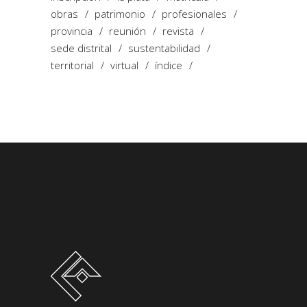
obras
patrimonio
profesionales
provincia
reunión
revista
sede distrital
sustentabilidad
territorial
virtual
índice