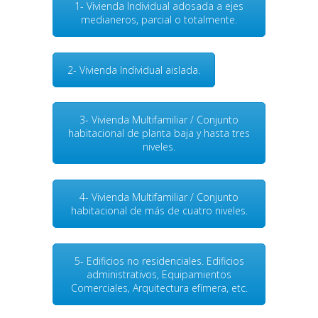
1- Vivienda Individual adosada a ejes
medianeros, parcial o totalmente.
2- Vivienda Individual aislada.
3- Vivienda Multifamiliar / Conjunto
habitacional de planta baja y hasta tres
niveles.
4- Vivienda Multifamiliar / Conjunto
habitacional de más de cuatro niveles.
5- Edificios no residenciales. Edificios
administrativos, Equipamientos
Comerciales, Arquitectura efímera, etc.