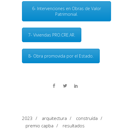
6- Intervenciones en Obras de Valor
Patrimonial.
7- Viviendas PRO.CRE.AR.
8- Obra promovida por el Estado.
2023
/
arquitectura
/
construída
/
premio capba
/
resultados