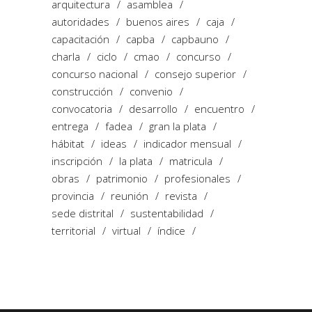
arquitectura
asamblea
autoridades
buenos aires
caja
capacitación
capba
capbauno
charla
ciclo
cmao
concurso
concurso nacional
consejo superior
construcción
convenio
convocatoria
desarrollo
encuentro
entrega
fadea
gran la plata
hábitat
ideas
indicador mensual
inscripción
la plata
matricula
obras
patrimonio
profesionales
provincia
reunión
revista
sede distrital
sustentabilidad
territorial
virtual
índice