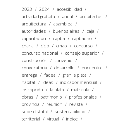
2023
2024
accesibilidad
actividad gratuita
anual
arquitectos
arquitectura
asamblea
autoridades
buenos aires
caja
capacitación
capba
capbauno
charla
ciclo
cmao
concurso
concurso nacional
consejo superior
construcción
convenio
convocatoria
desarrollo
encuentro
entrega
fadea
gran la plata
hábitat
ideas
indicador mensual
inscripción
la plata
matricula
obras
patrimonio
profesionales
provincia
reunión
revista
sede distrital
sustentabilidad
territorial
virtual
índice