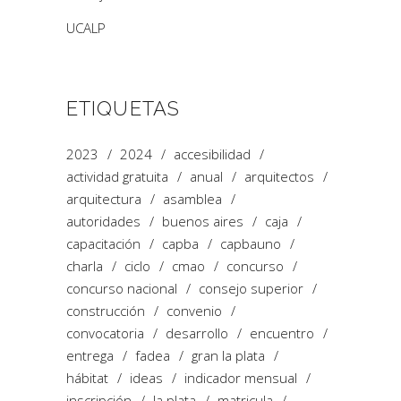
UCALP
ETIQUETAS
2023
2024
accesibilidad
actividad gratuita
anual
arquitectos
arquitectura
asamblea
autoridades
buenos aires
caja
capacitación
capba
capbauno
charla
ciclo
cmao
concurso
concurso nacional
consejo superior
construcción
convenio
convocatoria
desarrollo
encuentro
entrega
fadea
gran la plata
hábitat
ideas
indicador mensual
inscripción
la plata
matricula