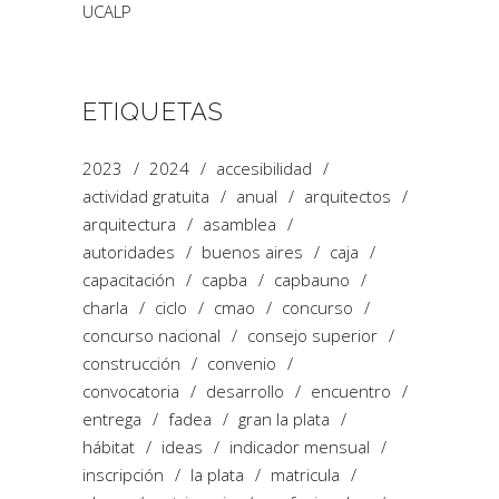
UCALP
ETIQUETAS
2023
2024
accesibilidad
actividad gratuita
anual
arquitectos
arquitectura
asamblea
autoridades
buenos aires
caja
capacitación
capba
capbauno
charla
ciclo
cmao
concurso
concurso nacional
consejo superior
construcción
convenio
convocatoria
desarrollo
encuentro
entrega
fadea
gran la plata
hábitat
ideas
indicador mensual
inscripción
la plata
matricula