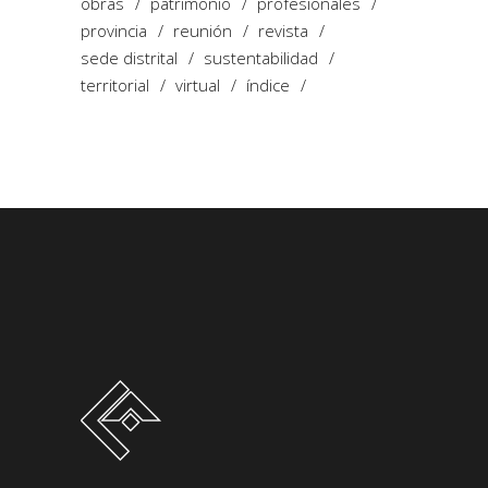
obras
patrimonio
profesionales
provincia
reunión
revista
sede distrital
sustentabilidad
territorial
virtual
índice