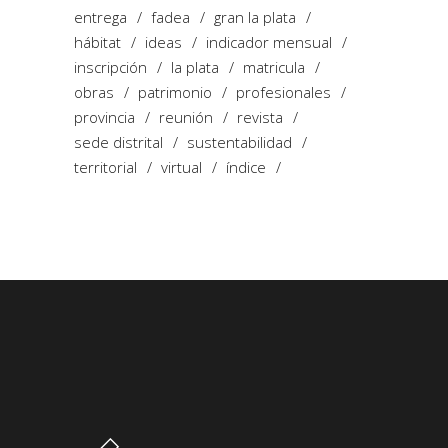
entrega
fadea
gran la plata
hábitat
ideas
indicador mensual
inscripción
la plata
matricula
obras
patrimonio
profesionales
provincia
reunión
revista
sede distrital
sustentabilidad
territorial
virtual
índice