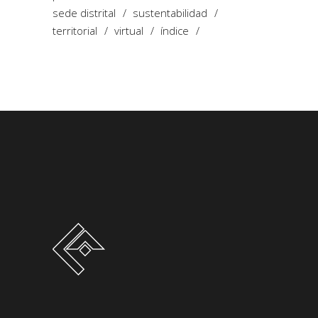
sede distrital
sustentabilidad
territorial
virtual
índice