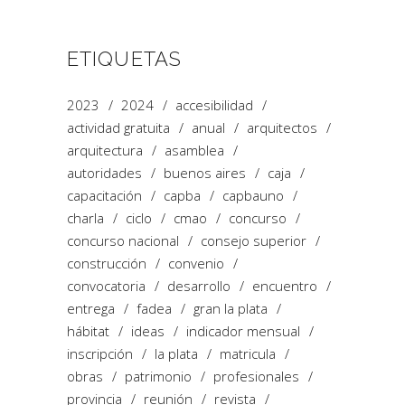
ETIQUETAS
2023
2024
accesibilidad
actividad gratuita
anual
arquitectos
arquitectura
asamblea
autoridades
buenos aires
caja
capacitación
capba
capbauno
charla
ciclo
cmao
concurso
concurso nacional
consejo superior
construcción
convenio
convocatoria
desarrollo
encuentro
entrega
fadea
gran la plata
hábitat
ideas
indicador mensual
inscripción
la plata
matricula
obras
patrimonio
profesionales
provincia
reunión
revista