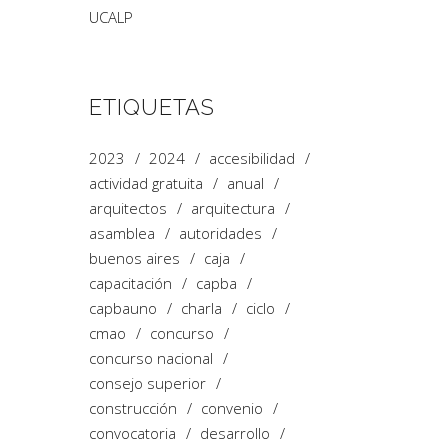
UCALP
ETIQUETAS
2023
2024
accesibilidad
actividad gratuita
anual
arquitectos
arquitectura
asamblea
autoridades
buenos aires
caja
capacitación
capba
capbauno
charla
ciclo
cmao
concurso
concurso nacional
consejo superior
construcción
convenio
convocatoria
desarrollo