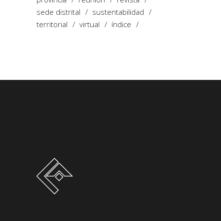
sede distrital
sustentabilidad
territorial
virtual
índice