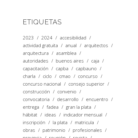
ETIQUETAS
2023
2024
accesibilidad
actividad gratuita
anual
arquitectos
arquitectura
asamblea
autoridades
buenos aires
caja
capacitación
capba
capbauno
charla
ciclo
cmao
concurso
concurso nacional
consejo superior
construcción
convenio
convocatoria
desarrollo
encuentro
entrega
fadea
gran la plata
hábitat
ideas
indicador mensual
inscripción
la plata
matricula
obras
patrimonio
profesionales
provincia
reunión
revista