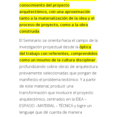
conocimiento del proyecto
arquitectónico, con una aproximación
tanto a la materialización de la idea y el
proceso de proyecto, como a la obra
construida
.
El Seminario se orienta hacia el campo de la
investigación proyectual desde la
óptica
del trabajo con referentes, comprendidos
como un insumo de la cultura disciplinar
,
profundizando sobre obras de arquitectura
previamente seleccionadas que pongan de
manifiesto el problema tectónico. Y a partir
de este material, producir una
transformación que involucre el proyecto
arquitectónico, centrados en la IDEA –
ESPACIO –MATERIAL – TÉCNICA y logre un
lenguaje que dé cuenta de manera