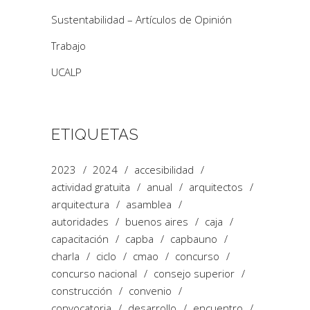
Sustentabilidad – Artículos de Opinión
Trabajo
UCALP
ETIQUETAS
2023
2024
accesibilidad
actividad gratuita
anual
arquitectos
arquitectura
asamblea
autoridades
buenos aires
caja
capacitación
capba
capbauno
charla
ciclo
cmao
concurso
concurso nacional
consejo superior
construcción
convenio
convocatoria
desarrollo
encuentro