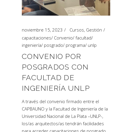
noviembre 15, 2023
Cursos
,
Gestión
capacitaciones
/
Convenio
/
facultad
/
ingeniería
/
posgrado
/
programa
/
unlp
CONVENIO POR
POSGRADOS CON
FACULTAD DE
INGENIERÍA UNLP
A través del convenio firmado entre el
CAPBAUNO y la Facultad de Ingeniería de la
Universidad Nacional de La Plata –UNLP-,
los/as arquitectos/as tendrán facilidades
para acceder capacitaciones de posgrado