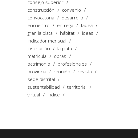
consejo superior
construcción
convenio
convocatoria
desarrollo
encuentro
entrega
fadea
gran la plata
hábitat
ideas
indicador mensual
inscripción
la plata
matricula
obras
patrimonio
profesionales
provincia
reunión
revista
sede distrital
sustentabilidad
territorial
virtual
índice