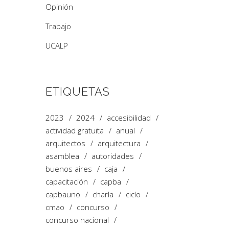
Opinión
Trabajo
UCALP
ETIQUETAS
2023
2024
accesibilidad
actividad gratuita
anual
arquitectos
arquitectura
asamblea
autoridades
buenos aires
caja
capacitación
capba
capbauno
charla
ciclo
cmao
concurso
concurso nacional