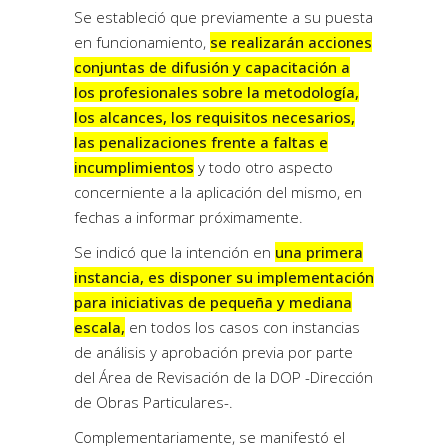
Se estableció que previamente a su puesta
en funcionamiento,
se realizarán acciones
conjuntas de difusión y capacitación a
los profesionales sobre la metodología,
los alcances, los requisitos necesarios,
las penalizaciones frente a faltas e
incumplimientos
y todo otro aspecto
concerniente a la aplicación del mismo, en
fechas a informar próximamente.
Se indicó que la intención en
una primera
instancia, es disponer su implementación
para iniciativas de pequeña y mediana
escala,
en todos los casos con instancias
de análisis y aprobación previa por parte
del Área de Revisación de la DOP -Dirección
de Obras Particulares-.
Complementariamente, se manifestó el