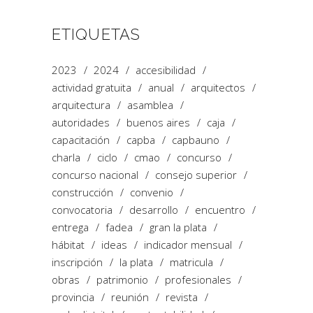
ETIQUETAS
2023
2024
accesibilidad
actividad gratuita
anual
arquitectos
arquitectura
asamblea
autoridades
buenos aires
caja
capacitación
capba
capbauno
charla
ciclo
cmao
concurso
concurso nacional
consejo superior
construcción
convenio
convocatoria
desarrollo
encuentro
entrega
fadea
gran la plata
hábitat
ideas
indicador mensual
inscripción
la plata
matricula
obras
patrimonio
profesionales
provincia
reunión
revista