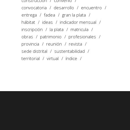
construcción
convenio
convocatoria
desarrollo
encuentro
entrega
fadea
gran la plata
hábitat
ideas
indicador mensual
inscripción
la plata
matricula
obras
patrimonio
profesionales
provincia
reunión
revista
sede distrital
sustentabilidad
territorial
virtual
índice