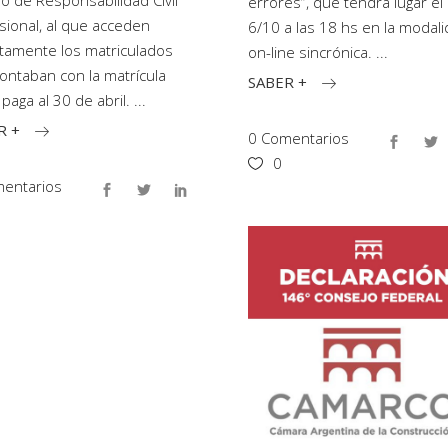
o de Responsabilidad Civil
errores”, que tendrá lugar el
sional, al que acceden
6/10 a las 18 hs en la modal
itamente los matriculados
on-line sincrónica.
ontaban con la matrícula
SABER +
 paga al 30 de abril.
R +
0 Comentarios
0
entarios