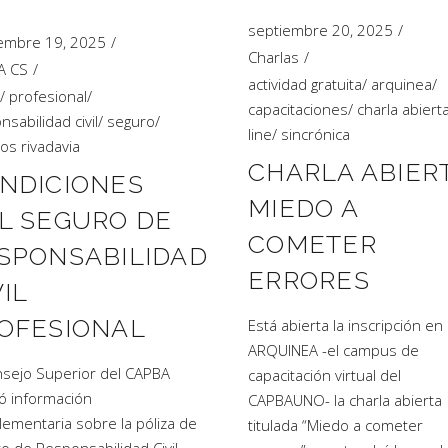
septiembre 20, 2025
embre 19, 2025
Charlas
A CS
actividad gratuita
/
arquinea
/
/
profesional
/
capacitaciones
/
charla abiert
nsabilidad civil
/
seguro
/
line
/
sincrónica
os rivadavia
CHARLA ABIERT
NDICIONES
MIEDO A
L SEGURO DE
COMETER
SPONSABILIDAD
ERRORES
VIL
OFESIONAL
Está abierta la inscripción en
ARQUINEA -el campus de
nsejo Superior del CAPBA
capacitación virtual del
ló información
CAPBAUNO- la charla abierta
ementaria sobre la póliza de
titulada “Miedo a cometer