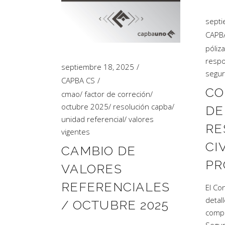
septi
CAPB
póliza
respo
septiembre 18, 2025
segur
CAPBA CS
CO
cmao
/
factor de correción
/
octubre 2025
/
resolución capba
/
DE
unidad referencial
/
valores
RE
vigentes
CI
CAMBIO DE
PR
VALORES
REFERENCIALES
El Co
detal
/ OCTUBRE 2025
compl