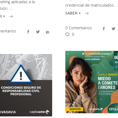
keting aplicadas a la
credencial de matriculados.
sión.
SABER +
R +
0 Comentarios
entarios
0