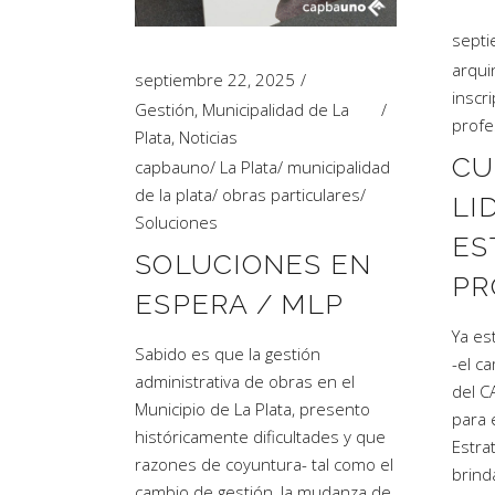
septi
arqui
septiembre 22, 2025
inscr
Gestión
,
Municipalidad de La
profe
Plata
,
Noticias
CU
capbauno
/
La Plata
/
municipalidad
de la plata
/
obras particulares
/
LI
Soluciones
ES
SOLUCIONES EN
PR
ESPERA / MLP
Ya es
Sabido es que la gestión
-el c
administrativa de obras en el
del C
Municipio de La Plata, presento
para 
históricamente dificultades y que
Estra
razones de coyuntura- tal como el
brind
cambio de gestión, la mudanza de