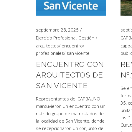
Artículos de Opinión
Actividades
septiembre 28, 2025
septi
Ejercicio Profesional
,
Gestión
CAPB
arquitectos
/
encuentro
/
capba
profesionales
/
san vicente
public
ENCUENTRO CON
RE
ARQUITECTOS DE
Nº
SAN VICENTE
Se en
forma
Representantes del CAPBAUNO
35, c
mantuvieron un encuentro con un
unifa
nutrido grupo de matriculados de
los Di
la localidad de San Vicente, donde
Curut
se recepcionaron un conjunto de