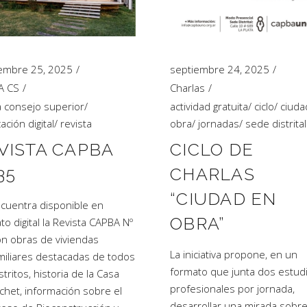
embre 25, 2025
septiembre 24, 2025
A CS
Charlas
 consejo superior
/
actividad gratuita
/
ciclo
/
ciuda
ación digital
/
revista
obra
/
jornadas
/
sede distrital
VISTA CAPBA
CICLO DE
35
CHARLAS
“CIUDAD EN
cuentra disponible en
OBRA”
to digital la Revista CAPBA Nº
on obras de viviendas
La iniciativa propone, en un
miliares destacadas de todos
formato que junta dos estud
stritos, historia de la Casa
profesionales por jornada,
chet, información sobre el
desarrollar una mirada sobre