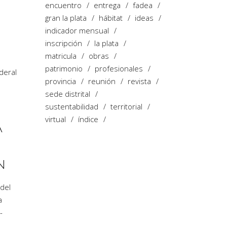
encuentro
entrega
fadea
gran la plata
hábitat
ideas
indicador mensual
inscripción
la plata
matricula
obras
patrimonio
profesionales
deral
provincia
reunión
revista
sede distrital
sustentabilidad
territorial
virtual
índice
A
N
 del
a
-