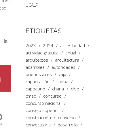
 lunes
UCALP
idad
ETIQUETAS
2023
2024
accesibilidad
actividad gratuita
anual
arquitectos
arquitectura
asamblea
autoridades
buenos aires
caja
capacitación
capba
capbauno
charla
ciclo
cmao
concurso
concurso nacional
consejo superior
construcción
convenio
convocatoria
desarrollo