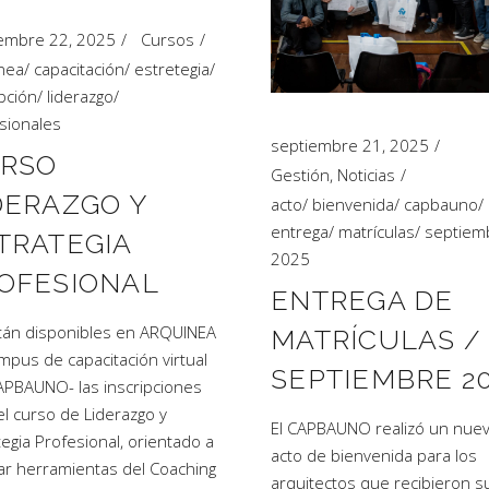
embre 22, 2025
Cursos
nea
/
capacitación
/
estretegia
/
ipción
/
liderazgo
/
sionales
septiembre 21, 2025
RSO
Gestión
,
Noticias
DERAZGO Y
acto
/
bienvenida
/
capbauno
/
entrega
/
matrículas
/
septiem
TRATEGIA
2025
OFESIONAL
ENTREGA DE
tán disponibles en ARQUINEA
MATRÍCULAS /
ampus de capacitación virtual
SEPTIEMBRE 2
APBAUNO- las inscripciones
el curso de Liderazgo y
El CAPBAUNO realizó un nue
tegia Profesional, orientado a
acto de bienvenida para los
ar herramientas del Coaching
arquitectos que recibieron s